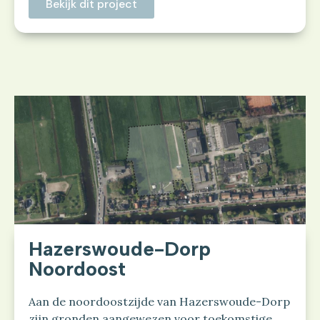
Bekijk dit project
Hazerswoude-Dorp
Noordoost
Aan de noordoostzijde van Hazerswoude-Dorp
zijn gronden aangewezen voor toekomstige