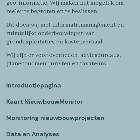
geo
-informatie
. Wij maken
het mogelijk om
reëler te begroten en te beslissen.
Dit doen wij
met
informatie
management en
ruimtelijke onderbouwingen van
grondexploitaties
en
kostenverhaa
l
.
Wij zijn er voor overheden, adviesbureaus,
planeconomen, juristen en taxateurs.
Introductiepagina
Kaart NieuwbouwMonitor
Monitoring nieuwbouwprojecten
Data en Analyses