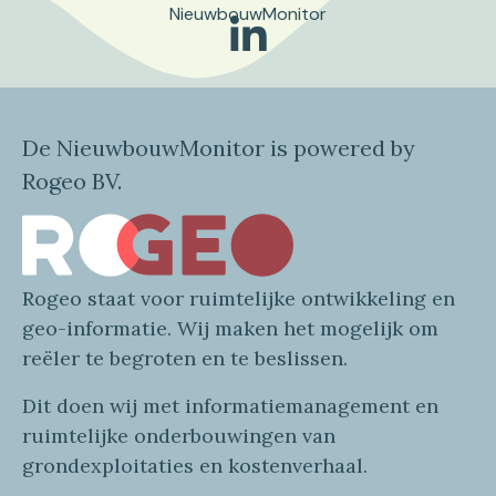
NieuwbouwMonitor
De NieuwbouwMonitor is powered by
Rogeo BV.
Rogeo
staat voor
ruimtelijke
ontwikkeling en
geo
-informatie
. Wij maken
het mogelijk om
reëler te begroten en te beslissen.
Dit doen wij
met
informatie
management en
ruimtelijke onderbouwingen van
grondexploitaties
en
kostenverhaa
l
.