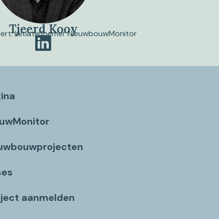
Tjeerd Kooy
pert. Initiatiefnemer NieuwbouwMonitor
gina
ouwMonitor
euwbouwprojecten
ses
ject aanmelden