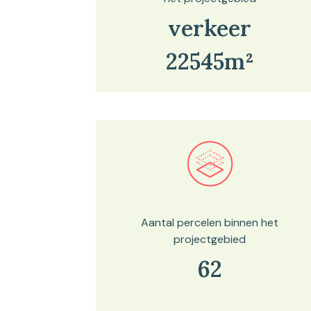
verkeer
22545m²
Bekijk in onze kaartviewer
Aantal percelen binnen het
projectgebied
62