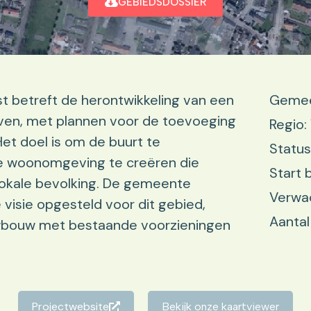
GEBIEDSDOSSIER
t betreft de herontwikkeling van een
Gemee
ven, met plannen voor de toevoeging
Regio
et doel is om de buurt te
Status
jke woonomgeving te creëren die
Start 
 lokale bevolking. De gemeente
Verwa
 visie opgesteld voor dit gebied,
Aantal
uwbouw met bestaande voorzieningen
Projectwebsite
Bekijk onze kaartviewer