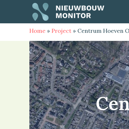
Home
»
Project
»
Centrum Hoeven O
Cen