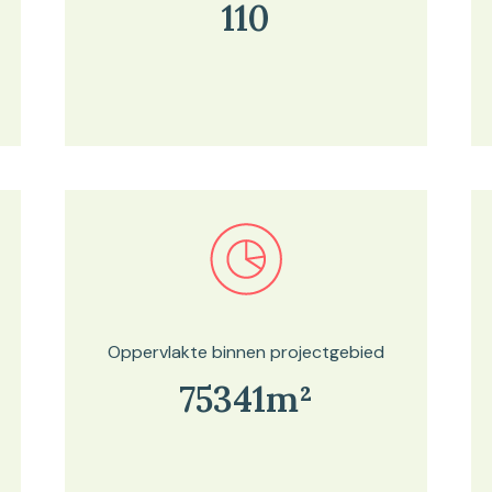
110
Bekijk in onze kaartviewer
Oppervlakte binnen projectgebied
75341m²