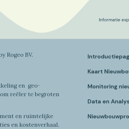
Informatie ex
y Rogeo BV.
Introductiepa
Kaart Nieuwb
keling en
geo
-
Monitoring ni
 om reëler te begroten
Data en Analy
ent en ruimtelijke
Nieuwbouwpro
ties
en
kostenverhaa
l
.