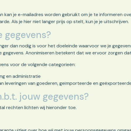
an kan je e-mailadres worden gebruikt om je te informeren ove
Als je hier niet langer prijs op stelt, kun je je uitschrijven.
e gegevens?
langer dan nodig is voor het doeleinde waarvoor we je gegev
ze gegevens. Anonimiseren betekent dat we ervoor zorgen dat g
vens voor de volgende categorieën:
ng en administratie
an leveringen van goederen, geïmporteerde en geëxporteerd
m.b.t. jouw gegevens?
l rechten lichten wij hieronder toe.
sparante uitleg over hoe wij met jouw persoonsgegevens omgaan