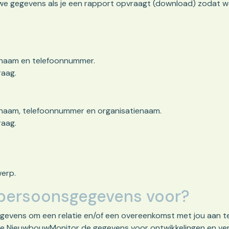
we gegevens als je een rapport opvraagt (download) zodat w
ternaam en telefoonnummer.
raag.
ternaam, telefoonnummer en organisatienaam.
raag.
werp.
 persoonsgegevens voor?
evens om een relatie en/of een overeenkomst met jou aan t
De NieuwbouwMonitor de gegevens voor ontwikkelingen en ver