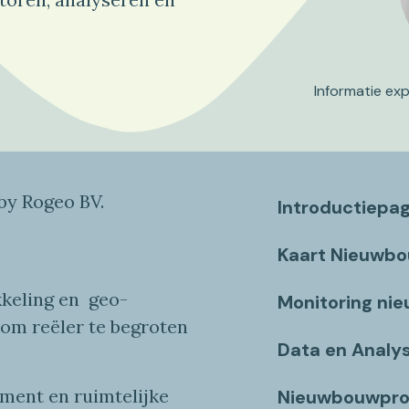
Informatie ex
y Rogeo BV.
Introductiepa
Kaart Nieuwb
keling en
geo
-
Monitoring ni
 om reëler te begroten
Data en Analy
ent en ruimtelijke
Nieuwbouwpro