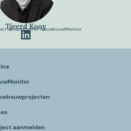
Tjeerd Kooy
pert. Initiatiefnemer NieuwbouwMonitor
gina
ouwMonitor
euwbouwprojecten
ses
ject aanmelden