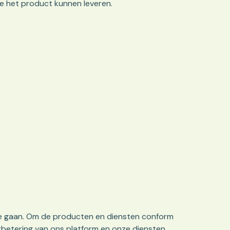
e het product kunnen leveren.
e gaan. Om de producten en diensten conform
betering van ons platform en onze diensten