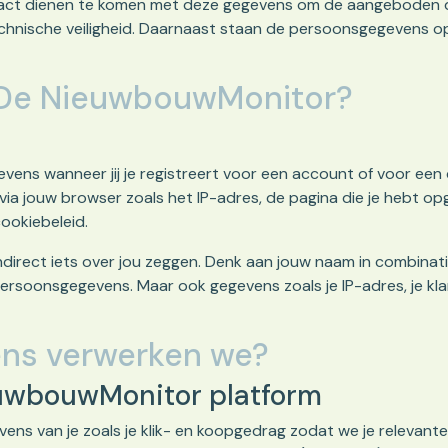
tact dienen te komen met deze gegevens om de aangeboden di
 technische veiligheid. Daarnaast staan de persoonsgegevens
 De NieuwbouwMonitor?
ns wanneer jij je registreert voor een account of voor een
a jouw browser zoals het IP-adres, de pagina die je hebt o
ookiebeleid.
ndirect iets over jou zeggen. Denk aan jouw naam in combinat
rsoonsgegevens. Maar ook gegevens zoals je IP-adres, je kla
ns verwerken we?
euwbouwMonitor platform
ns van je zoals je klik- en koopgedrag zodat we je relevanter