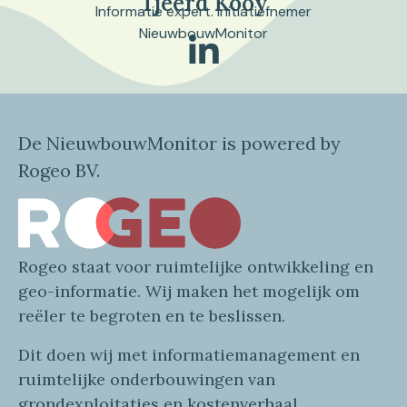
Tjeerd Kooy
Informatie expert. Initiatiefnemer
NieuwbouwMonitor
De NieuwbouwMonitor is powered by
Rogeo BV.
Rogeo
staat voor
ruimtelijke
ontwikkeling en
geo
-informatie
. Wij maken
het mogelijk om
reëler te begroten en te beslissen.
Dit doen wij
met
informatie
management en
ruimtelijke onderbouwingen van
grondexploitaties
en
kostenverhaa
l
.