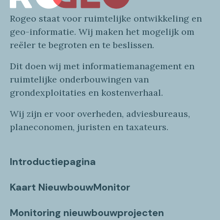
Rogeo
staat voor
ruimtelijke
ontwikkeling en
geo
-informatie
. Wij maken
het mogelijk om
reëler te begroten en te beslissen.
Dit doen wij
met
informatie
management en
ruimtelijke onderbouwingen van
grondexploitaties
en
kostenverhaa
l
.
Wij zijn er voor overheden, adviesbureaus,
planeconomen, juristen en taxateurs.
Introductiepagina
Kaart NieuwbouwMonitor
Monitoring nieuwbouwprojecten