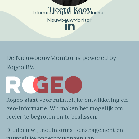
Tjeerd Kooy
Informatie expert. Initiatiefnemer
NieuwbouwMonitor
De NieuwbouwMonitor is powered by
Rogeo BV.
Rogeo
staat voor
ruimtelijke
ontwikkeling en
geo
-informatie
. Wij maken
het mogelijk om
reëler te begroten en te beslissen.
Dit doen wij
met
informatie
management en
ruimtelijke onderbouwingen van