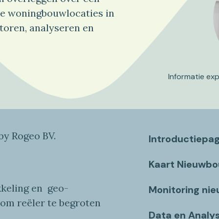
e woningbouwlocaties in
toren, analyseren en
Informatie ex
y Rogeo BV.
Introductiepa
Kaart Nieuwb
keling en
geo
-
Monitoring ni
 om reëler te begroten
Data en Analy