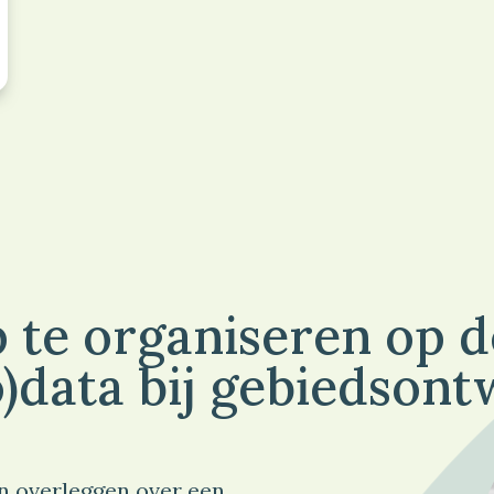
 te organiseren op 
)data bij gebiedsont
n overleggen over een