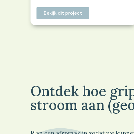
Bekijk dit project
Ontdek hoe grip
stroom aan (geo
Plan een afspraak in zodat we kunne