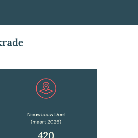
krade
Plan een afspraak
Nieuwbouw Doel
(maart 2026)
420