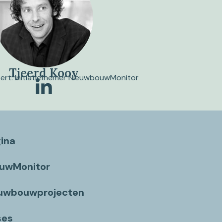
Tjeerd Kooy
pert. Initiatiefnemer NieuwbouwMonitor
gina
ouwMonitor
euwbouwprojecten
ses