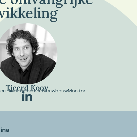
wikkeling
Tjeerd Kooy
pert. Initiatiefnemer NieuwbouwMonitor
gina