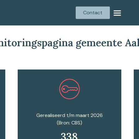
Contact
itoringspagina gemeente Aa
Plan een afspraak
Gerealiseerd t/m maart 2026
(Bron: CBS)
338