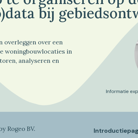
)data bij gebiedsont
n overleggen over een
e woningbouwlocaties in
toren, analyseren en
Informatie ex
y Rogeo BV.
Introductiepa