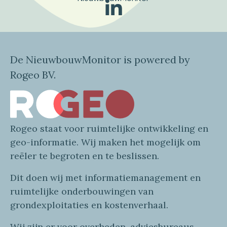
De NieuwbouwMonitor is powered by
Rogeo BV.
Rogeo
staat voor
ruimtelijke
ontwikkeling en
geo
-informatie
. Wij maken
het mogelijk om
reëler te begroten en te beslissen.
Dit doen wij
met
informatie
management en
ruimtelijke onderbouwingen van
grondexploitaties
en
kostenverhaa
l
.
Wij zijn er voor overheden, adviesbureaus,