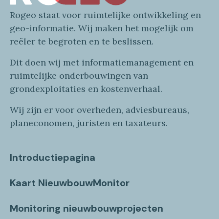
Rogeo
staat voor
ruimtelijke
ontwikkeling en
geo
-informatie
. Wij maken
het mogelijk om
reëler te begroten en te beslissen.
Dit doen wij
met
informatie
management en
ruimtelijke onderbouwingen van
grondexploitaties
en
kostenverhaa
l
.
Wij zijn er voor overheden, adviesbureaus,
planeconomen, juristen en taxateurs.
Introductiepagina
Kaart NieuwbouwMonitor
Monitoring nieuwbouwprojecten