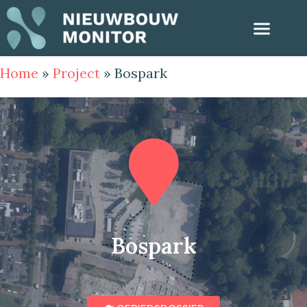
Home
»
Project
»
Bospark
Bospark