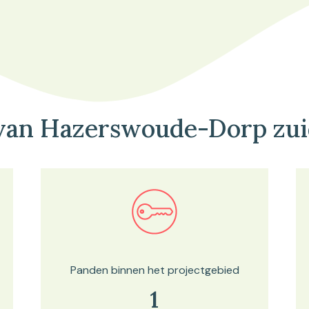
van Hazerswoude-Dorp zu
Bekijk in onze kaartviewer
Panden binnen het projectgebied
1