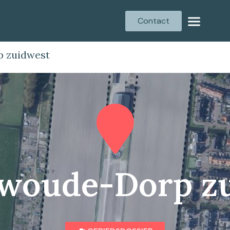
Contact
 zuidwest
woude-Dorp z