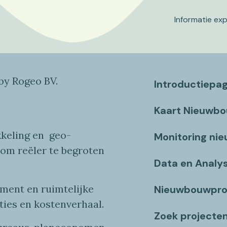
Informatie ex
y Rogeo BV.
Introductiepa
Kaart Nieuwb
keling en
geo
-
Monitoring ni
 om reëler te begroten
Data en Analy
ent en ruimtelijke
Nieuwbouwpro
ties
en
kostenverhaa
l
.
Zoek projecte