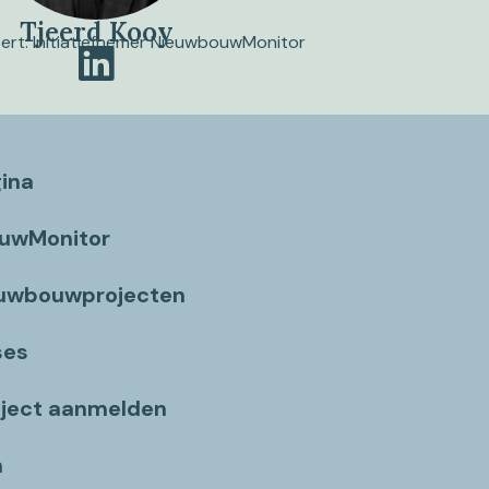
Tjeerd Kooy
pert. Initiatiefnemer NieuwbouwMonitor
gina
ouwMonitor
euwbouwprojecten
ses
ject aanmelden
n