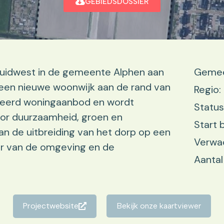
GEBIEDSDOSSIER
uidwest in de gemeente Alphen aan
Gemeen
n een nieuwe woonwijk aan de rand van
Regio:
arieerd woningaanbod en wordt
Status
or duurzaamheid, groen en
Start
aan de uitbreiding van het dorp op een
Verwac
ter van de omgeving en de
Aantal
Projectwebsite
Bekijk onze kaartviewer