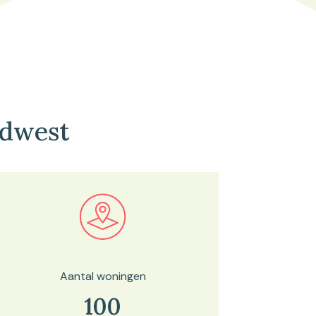
idwest
Bekijk in onze kaartviewer
Aantal woningen
100