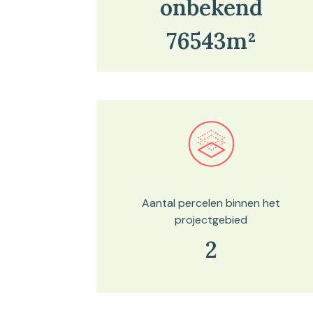
onbekend
76543m²
Bekijk in onze kaartviewer
Aantal percelen binnen het
projectgebied
2