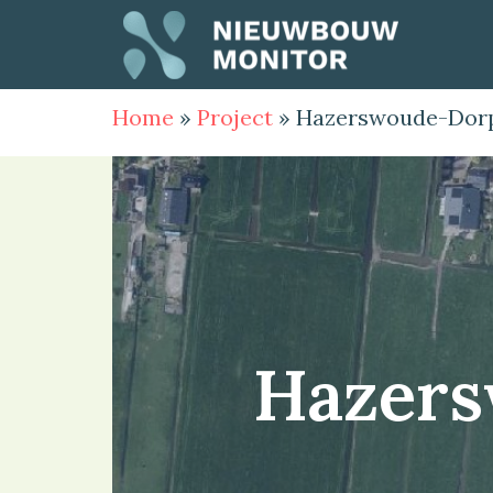
Home
»
Project
»
Hazerswoude-Dorp
Hazers