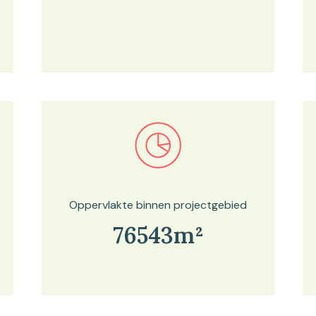
Bekijk in onze kaartviewer
Oppervlakte binnen projectgebied
76543m²