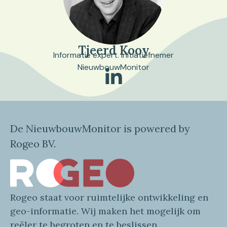
Tjeerd Kooy
Informatie expert. Initiatiefnemer
NieuwbouwMonitor
De NieuwbouwMonitor is powered by
Rogeo BV.
Rogeo
staat voor
ruimtelijke
ontwikkeling en
geo
-informatie
. Wij maken
het mogelijk om
reëler te begroten en te beslissen.