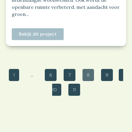
hedendaagse woonwensen. Ook wordt de
openbare ruimte verbeterd, met aandacht voor
groen...
Bekijk dit project
1
…
6
7
8
9
10
11