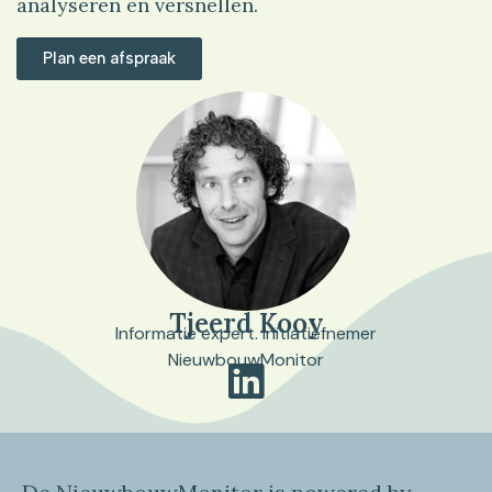
analyseren en versnellen.
Plan een afspraak
Tjeerd Kooy
Informatie expert. Initiatiefnemer
NieuwbouwMonitor