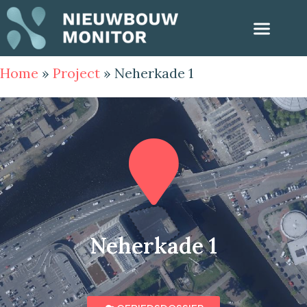
Home
»
Project
»
Neherkade 1
Neherkade 1