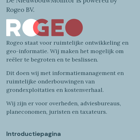
De NieuwbouwMonitor is powered by
Rogeo BV.
Rogeo
staat voor
ruimtelijke
ontwikkeling en
geo
-informatie
. Wij maken
het mogelijk om
reëler te begroten en te beslissen.
Dit doen wij
met
informatie
management en
ruimtelijke onderbouwingen van
grondexploitaties
en
kostenverhaa
l
.
Wij zijn er voor overheden, adviesbureaus,
planeconomen, juristen en taxateurs.
Introductiepagina