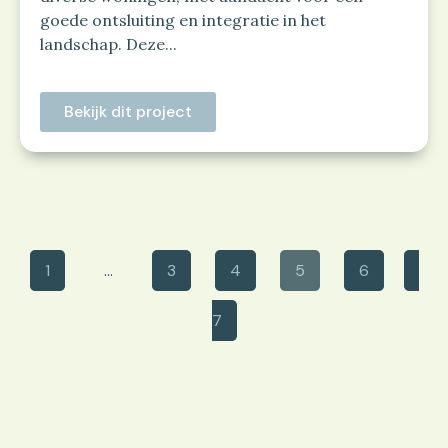
goede ontsluiting en integratie in het
landschap. Deze...
Bekijk dit project
1
…
3
4
5
6
7