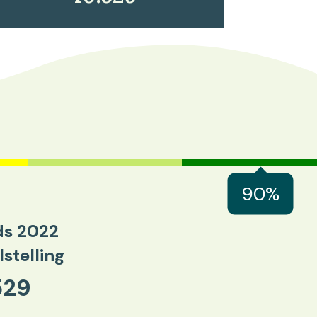
90%
ds 2022
stelling
529