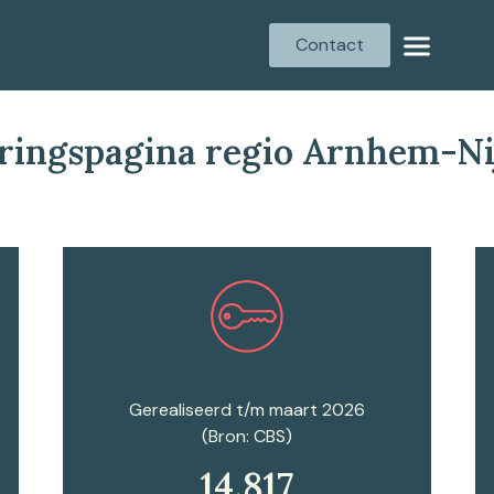
Contact
ringspagina regio Arnhem-N
Plan een afspraak
Gerealiseerd t/m maart 2026
(Bron: CBS)
14.817