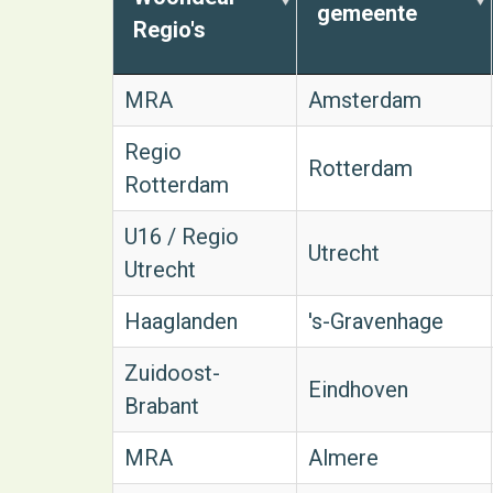
gemeente
Regio's
MRA
Amsterdam
Regio
Rotterdam
Rotterdam
U16 / Regio
Utrecht
Utrecht
Haaglanden
's-Gravenhage
Zuidoost-
Eindhoven
Brabant
MRA
Almere