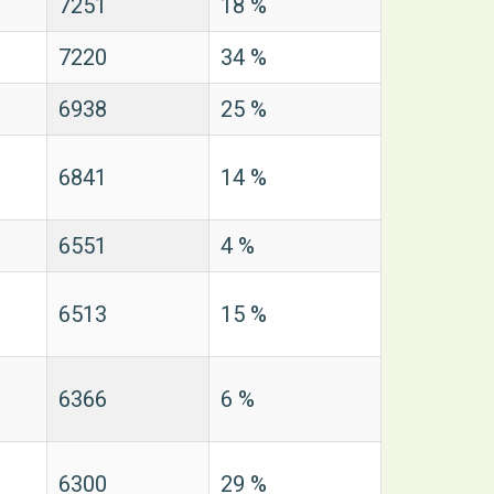
7251
18 %
7220
34 %
6938
25 %
6841
14 %
6551
4 %
6513
15 %
6366
6 %
6300
29 %