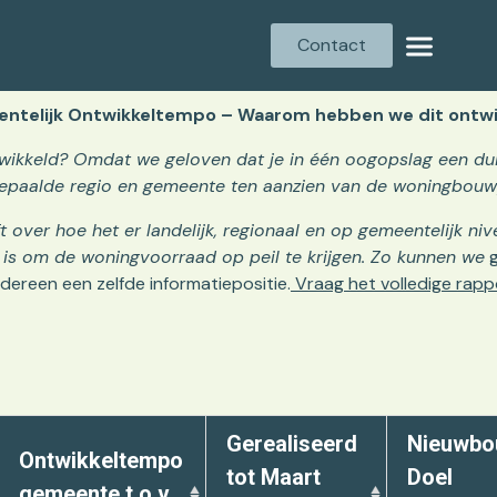
Contact
ntelijk Ontwikkeltempo – Waarom hebben we dit ontwi
ikkeld? Omdat we geloven dat je in één oogopslag een dui
epaalde regio en gemeente ten aanzien van de woningbouw
t over hoe het er landelijk, regionaal en op gemeentelijk n
is om de woningvoorraad op peil te krijgen. Zo kunnen we
g
edereen een zelfde informatiepositie.
Vraag het volledige rapp
Gerealiseerd
Nieuwb
Ontwikkeltempo
tot Maart
Doel
gemeente t.o.v.