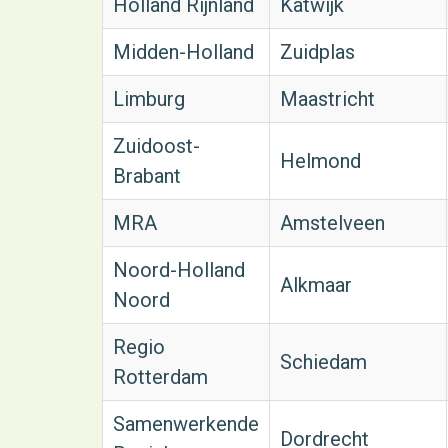
Holland Rijnland
Katwijk
Midden-Holland
Zuidplas
Limburg
Maastricht
Zuidoost-
Helmond
Brabant
MRA
Amstelveen
Noord-Holland
Alkmaar
Noord
Regio
Schiedam
Rotterdam
Samenwerkende
Dordrecht