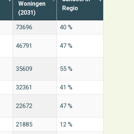
Woningen
Regio
(2031)
73696
40 %
46791
47 %
35609
55 %
32361
41 %
22672
47 %
21885
12 %