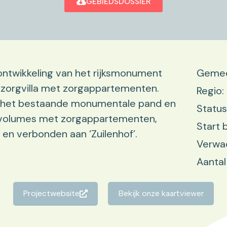
GEBIEDSDOSSIER
rontwikkeling van het rijksmonument
Gemee
n zorgvilla met zorgappartementen.
Regio:
n het bestaande monumentale pand en
Status
 volumes met zorgappartementen,
Start 
 en verbonden aan ‘Zuilenhof’.
Verwac
Aantal
Projectwebsite
Bekijk onze kaartviewer