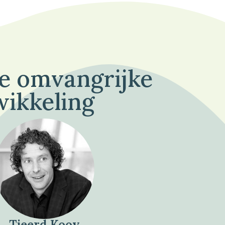
de omvangrijke
wikkeling
Tjeerd Kooy