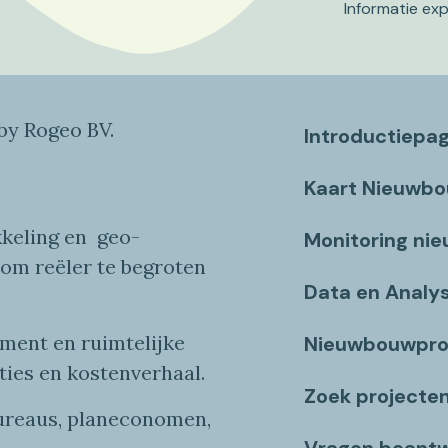
Informatie ex
y Rogeo BV.
Introductiepa
Kaart Nieuwb
keling en
geo
-
Monitoring ni
 om reëler te begroten
Data en Analy
ent en ruimtelijke
Nieuwbouwpro
ties
en
kostenverhaa
l
.
Zoek projecte
bureaus, planeconomen,