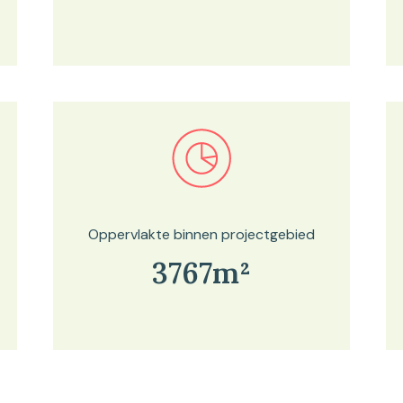
Bekijk in onze kaartviewer
Oppervlakte binnen projectgebied
3767m²