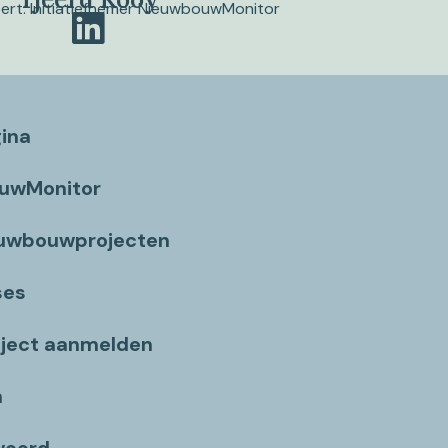
pert. Initiatiefnemer NieuwbouwMonitor
gina
ouwMonitor
euwbouwprojecten
ses
ject aanmelden
n