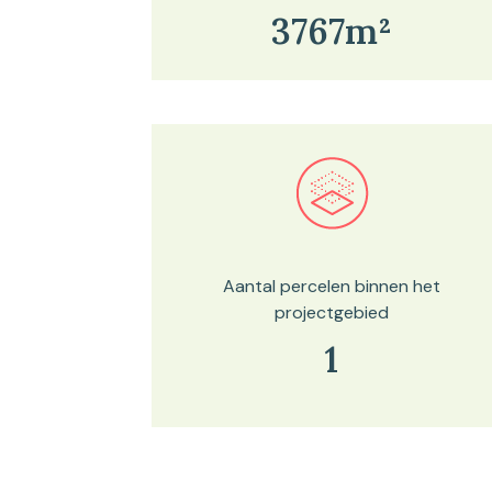
3767m²
Bekijk in onze kaartviewer
Aantal percelen binnen het
projectgebied
1