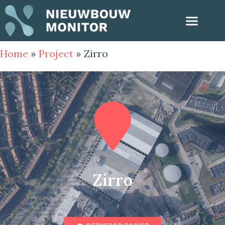
Home
»
Project
»
Zirro
Zirro