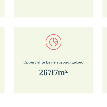
Bekijk in onze kaartviewer
Oppervlakte binnen projectgebied
26717m²