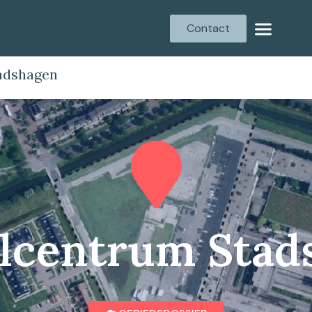
Contact
adshagen
lcentrum Stad