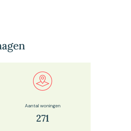
hagen
Bekijk in onze kaartviewer
Aantal woningen
271