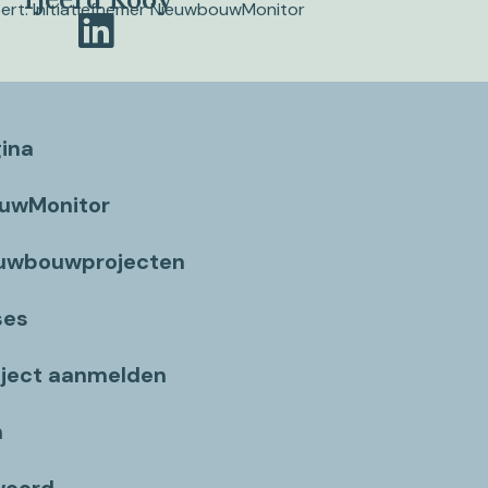
pert. Initiatiefnemer NieuwbouwMonitor
gina
ouwMonitor
euwbouwprojecten
ses
ject aanmelden
n