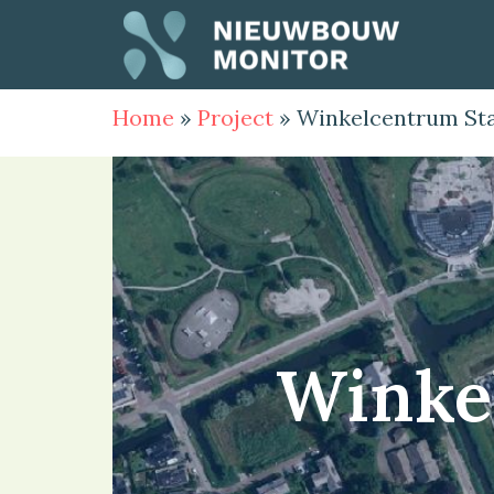
Home
»
Project
»
Winkelcentrum St
Winke