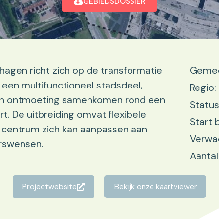
GEBIEDSDOSSIER
agen richt zich op de transformatie
Gemee
 een multifunctioneel stadsdeel,
Regio:
 en ontmoeting samenkomen rond een
Status
rt. De uitbreiding omvat flexibele
Start 
centrum zich kan aanpassen aan
Verwac
rswensen.
Aantal
Projectwebsite
Bekijk onze kaartviewer