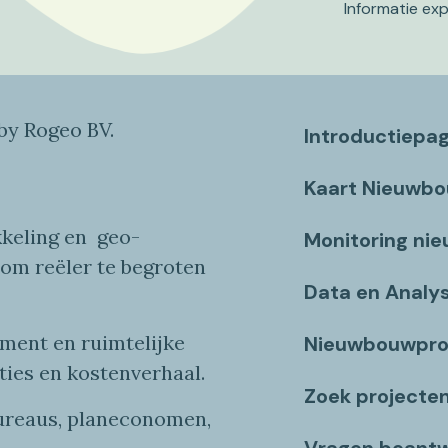
Informatie ex
y Rogeo BV.
Introductiepa
Kaart Nieuwb
keling en
geo
-
Monitoring ni
 om reëler te begroten
Data en Analy
ent en ruimtelijke
Nieuwbouwpro
ties
en
kostenverhaa
l
.
Zoek projecte
bureaus, planeconomen,