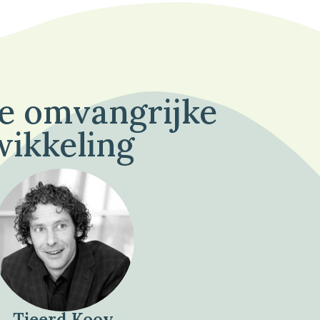
de omvangrijke
wikkeling
Tjeerd Kooy