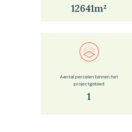
12641m²
Bekijk in onze kaartviewer
Aantal percelen binnen het
projectgebied
1