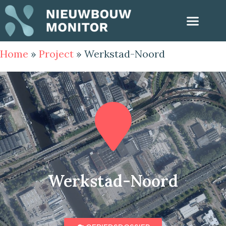
Home
»
Project
»
Werkstad-Noord
Werkstad-Noord