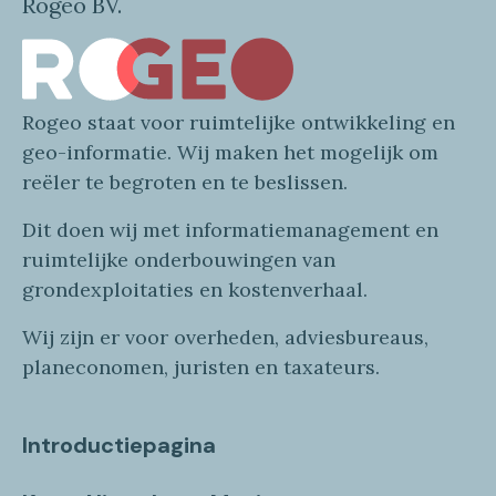
Rogeo BV.
Rogeo
staat voor
ruimtelijke
ontwikkeling en
geo
-informatie
. Wij maken
het mogelijk om
reëler te begroten en te beslissen.
Dit doen wij
met
informatie
management en
ruimtelijke onderbouwingen van
grondexploitaties
en
kostenverhaa
l
.
Wij zijn er voor overheden, adviesbureaus,
planeconomen, juristen en taxateurs.
Introductiepagina