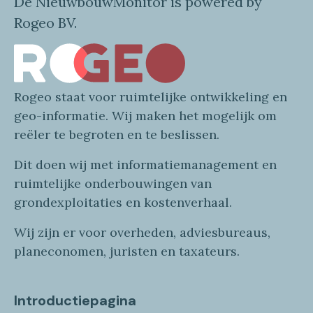
De NieuwbouwMonitor is powered by
Rogeo BV.
Rogeo
staat voor
ruimtelijke
ontwikkeling en
geo
-informatie
. Wij maken
het mogelijk om
reëler te begroten en te beslissen.
Dit doen wij
met
informatie
management en
ruimtelijke onderbouwingen van
grondexploitaties
en
kostenverhaa
l
.
Wij zijn er voor overheden, adviesbureaus,
planeconomen, juristen en taxateurs.
Introductiepagina