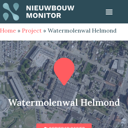
Home
»
Project
»
Watermolenwal Helmond
Watermolenwal Helmond