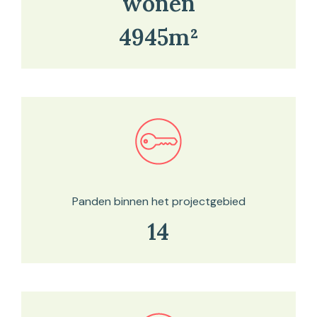
wonen
4945m²
Bekijk in onze kaartviewer
Panden binnen het projectgebied
14