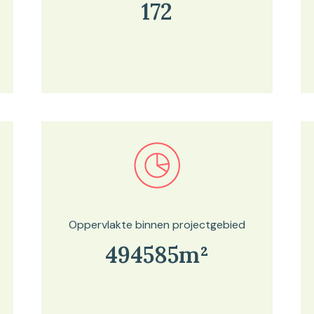
172
Bekijk in onze kaartviewer
Oppervlakte binnen projectgebied
494585m²