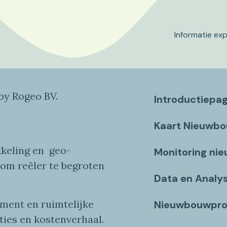
Informatie ex
y Rogeo BV.
Introductiepa
Kaart Nieuwb
keling en
geo
-
Monitoring ni
 om reëler te begroten
Data en Analy
ent en ruimtelijke
Nieuwbouwpro
ties
en
kostenverhaa
l
.