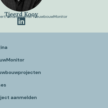
Tjeerd Kooy
pert. Initiatiefnemer NieuwbouwMonitor
gina
ouwMonitor
euwbouwprojecten
ses
ject aanmelden