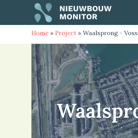
Home
»
Project
»
Waalsprong – Voss
Waalspr