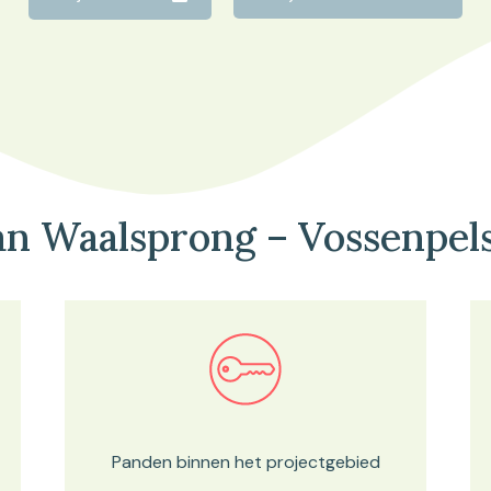
an Waalsprong – Vossenpel
Bekijk in onze kaartviewer
Panden binnen het projectgebied