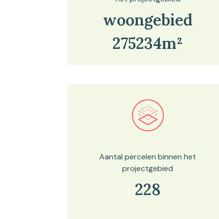
woongebied
275234m²
Bekijk in onze kaartviewer
Aantal percelen binnen het
projectgebied
228