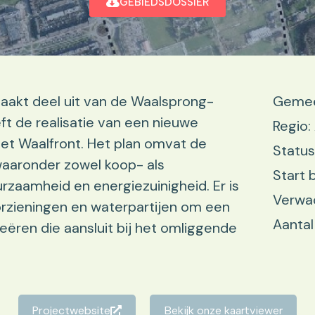
GEBIEDSDOSSIER
aakt deel uit van de Waalsprong-
Gemee
ft de realisatie van een nieuwe
Regio
et Waalfront. Het plan omvat de
Status
aaronder zowel koop- als
Start 
zaamheid en energiezuinigheid. Er is
Verwa
rzieningen en waterpartijen om een
Aantal
eëren die aansluit bij het omliggende
Projectwebsite
Bekijk onze kaartviewer