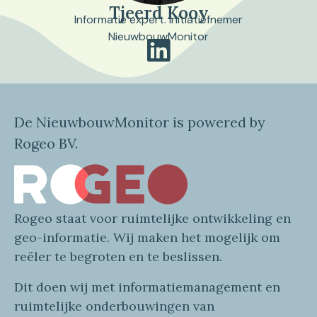
Tjeerd Kooy
Informatie expert. Initiatiefnemer
NieuwbouwMonitor
De NieuwbouwMonitor is powered by
Rogeo BV.
Rogeo
staat voor
ruimtelijke
ontwikkeling en
geo
-informatie
. Wij maken
het mogelijk om
reëler te begroten en te beslissen.
Dit doen wij
met
informatie
management en
ruimtelijke onderbouwingen van