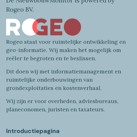
De NieuwbouwMonitor is powered by
Rogeo BV.
Rogeo
staat voor
ruimtelijke
ontwikkeling en
geo
-informatie
. Wij maken
het mogelijk om
reëler te begroten en te beslissen.
Dit doen wij
met
informatie
management en
ruimtelijke onderbouwingen van
grondexploitaties
en
kostenverhaa
l
.
Wij zijn er voor overheden, adviesbureaus,
planeconomen, juristen en taxateurs.
Introductiepagina