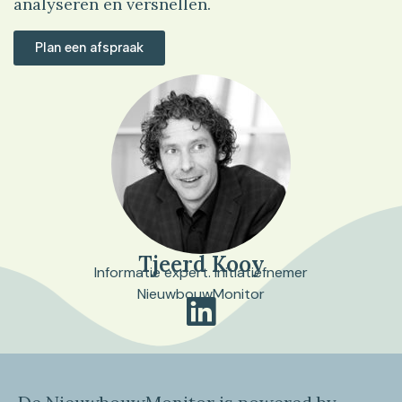
analyseren en versnellen.
Plan een afspraak
Tjeerd Kooy
Informatie expert. Initiatiefnemer
NieuwbouwMonitor