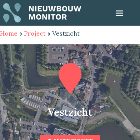
Home
»
Project
»
Vestzicht
Vestzicht