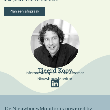
Plan een afspraak
Tjeerd Kooy
Informatie expert. Initiatiefnemer
NieuwbouwMonitor
De NieuwbouwMonitor is powered by