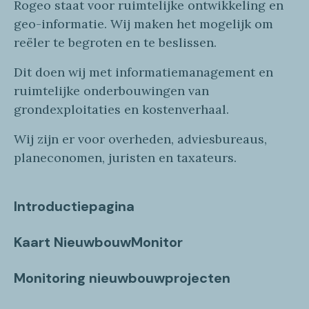
Rogeo
staat voor
ruimtelijke
ontwikkeling en
geo
-informatie
. Wij maken
het mogelijk om
reëler te begroten en te beslissen.
Dit doen wij
met
informatie
management en
ruimtelijke onderbouwingen van
grondexploitaties
en
kostenverhaa
l
.
Wij zijn er voor overheden, adviesbureaus,
planeconomen, juristen en taxateurs.
Introductiepagina
Kaart NieuwbouwMonitor
Monitoring nieuwbouwprojecten