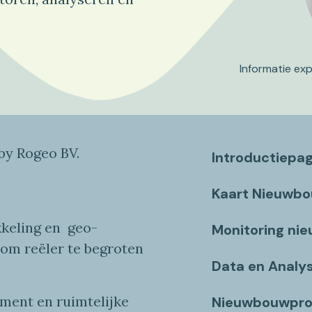
Informatie ex
y Rogeo BV.
Introductiepa
Kaart Nieuwb
keling en
geo
-
Monitoring ni
 om reëler te begroten
Data en Analy
ent en ruimtelijke
Nieuwbouwpro