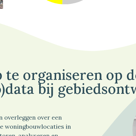
 te organiseren op 
)data bij gebiedsont
n overleggen over een
e woningbouwlocaties in
toren, analyseren en