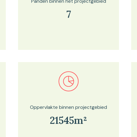
Panden binnen het projectgebied
7
Bekijk in onze kaartviewer
Oppervlakte binnen projectgebied
21545m²