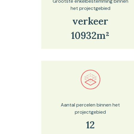
Grootste enkelbestemming binnen
het projectgebied
verkeer
10932m²
Bekijk in onze kaartviewer
Aantal percelen binnen het
projectgebied
12