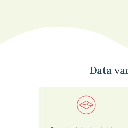
Data va
Bekijk in onze kaartviewer