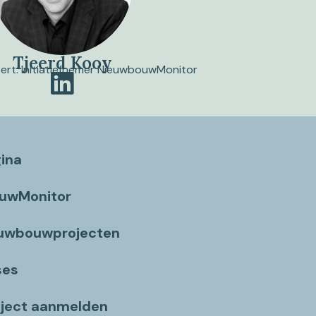
Tjeerd Kooy
pert. Initiatiefnemer NieuwbouwMonitor
gina
ouwMonitor
euwbouwprojecten
ses
ject aanmelden