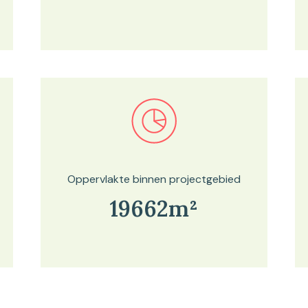
Bekijk in onze kaartviewer
Oppervlakte binnen projectgebied
19662m²