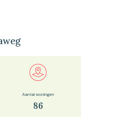
aaweg
Bekijk in onze kaartviewer
Aantal woningen
86