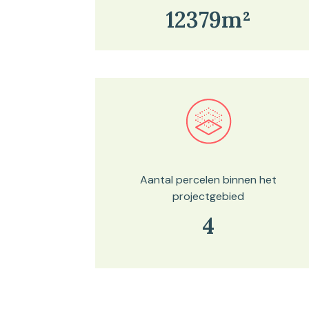
12379m²
Bekijk in onze kaartviewer
Aantal percelen binnen het
projectgebied
4