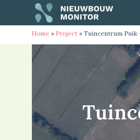
Home
»
Project
»
Tuincentrum Puik
Tuinc