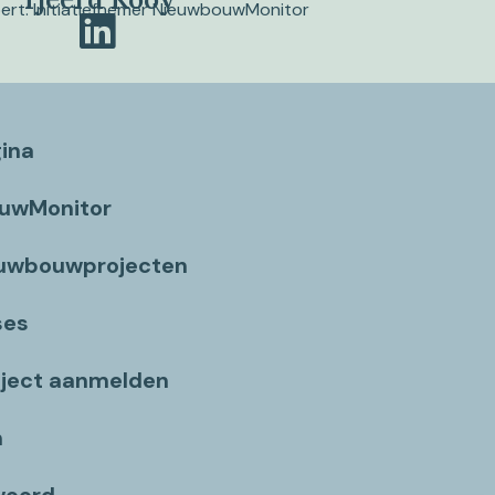
pert. Initiatiefnemer NieuwbouwMonitor
gina
ouwMonitor
euwbouwprojecten
ses
ject aanmelden
n