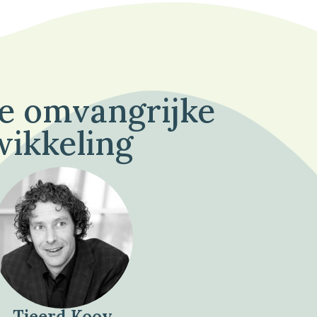
de omvangrijke
wikkeling
Tjeerd Kooy