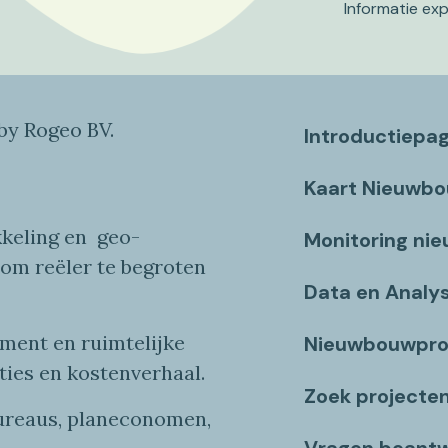
Informatie ex
y Rogeo BV.
Introductiepa
Kaart Nieuwb
keling en
geo
-
Monitoring ni
 om reëler te begroten
Data en Analy
ent en ruimtelijke
Nieuwbouwpro
ties
en
kostenverhaa
l
.
Zoek projecte
bureaus, planeconomen,