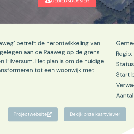
GEBIEDSDOSSIER
aweg’ betreft de herontwikkeling van
Gemee
, gelegen aan de Raaweg op de grens
Regio:
Hilversum. Het plan is om de huidige
Status
ransformeren tot een woonwijk met
Start 
Verwa
Aantal
Projectwebsite
Bekijk onze kaartviewer