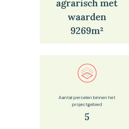
agrarisch met
waarden
9269m²
Bekijk in onze kaartviewer
Aantal percelen binnen het
projectgebied
5