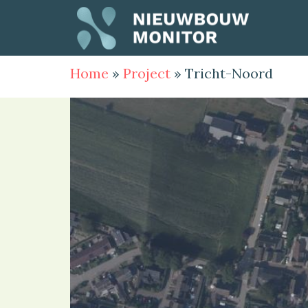
Home
»
Project
»
Tricht-Noord