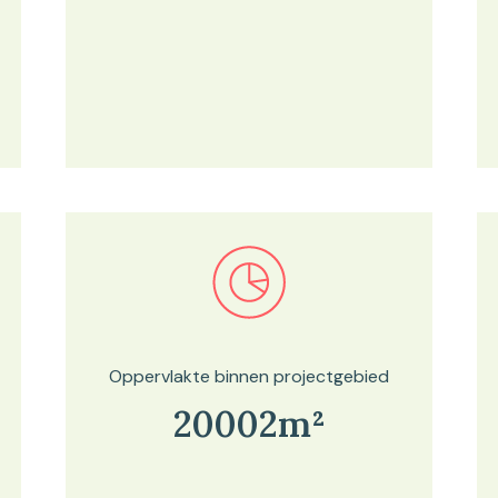
Bekijk in onze kaartviewer
Oppervlakte binnen projectgebied
20002m²