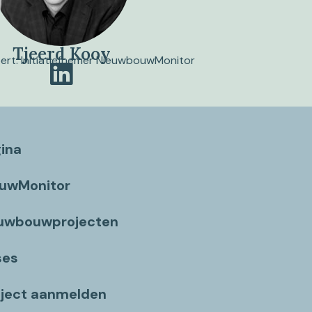
Tjeerd Kooy
pert. Initiatiefnemer NieuwbouwMonitor
gina
ouwMonitor
euwbouwprojecten
ses
ject aanmelden