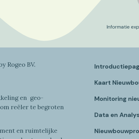
Informatie ex
y Rogeo BV.
Introductiepa
Kaart Nieuwb
keling en
geo
-
Monitoring ni
 om reëler te begroten
Data en Analy
ent en ruimtelijke
Nieuwbouwpro