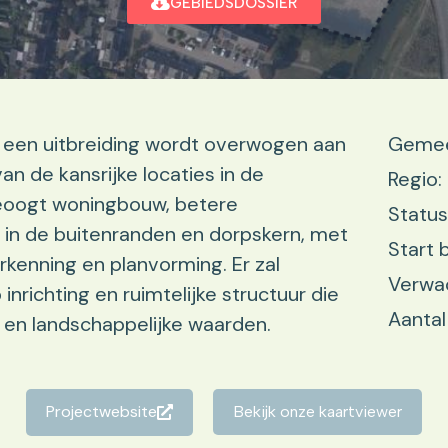
GEBIEDSDOSSIER
t een uitbreiding wordt overwogen aan
Gemee
an de kansrijke locaties in de
Regio:
beoogt woningbouw, betere
Status
 in de buitenranden en dorpskern, met
Start 
erkenning en planvorming. Er zal
Verwac
nrichting en ruimtelijke structuur die
Aantal
 en landschappelijke waarden.
Projectwebsite
Bekijk onze kaartviewer