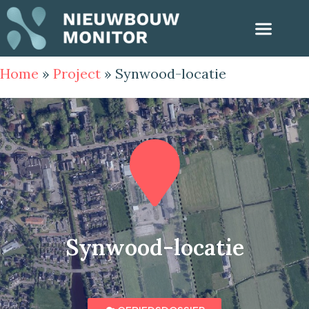
Home
»
Project
»
Synwood-locatie
Synwood-locatie