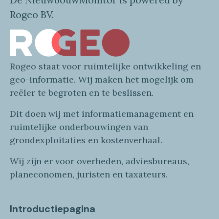
Rogeo BV.
Rogeo
staat voor
ruimtelijke
ontwikkeling en
geo
-informatie
. Wij maken
het mogelijk om
reëler te begroten en te beslissen.
Dit doen wij
met
informatie
management en
ruimtelijke onderbouwingen van
grondexploitaties
en
kostenverhaa
l
.
Wij zijn er voor overheden, adviesbureaus,
planeconomen, juristen en taxateurs.
Introductiepagina