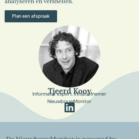
analyseren en versnellen.
Plan een afspraak
Tjeerd Kooy
Informatie expert. Initiatiefnemer
NieuwbouwMonitor
De NieuwbouwMonitor is powered by