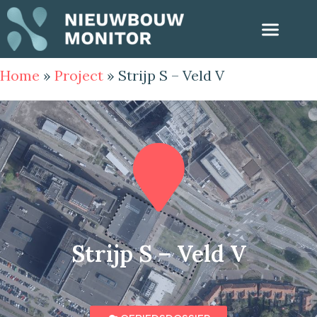
Home
»
Project
»
Strijp S – Veld V
Strijp S – Veld V