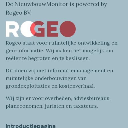
De NieuwbouwMonitor is powered by
Rogeo BV.
Rogeo
staat voor
ruimtelijke
ontwikkeling en
geo
-informatie
. Wij maken
het mogelijk om
reëler te begroten en te beslissen.
Dit doen wij
met
informatie
management en
ruimtelijke onderbouwingen van
grondexploitaties
en
kostenverhaa
l
.
Wij zijn er voor overheden, adviesbureaus,
planeconomen, juristen en taxateurs.
Introductiepagina