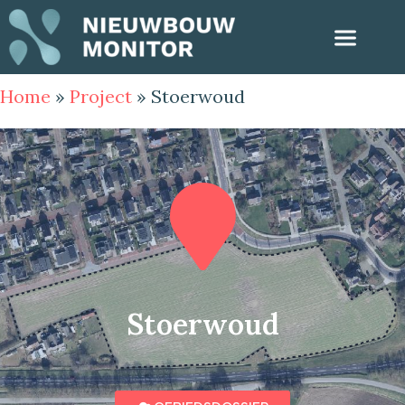
Home
»
Project
»
Stoerwoud
Stoerwoud