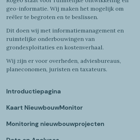
Rogeo
staat voor
ruimtelijke
ontwikkeling en
geo
-informatie
. Wij maken
het mogelijk om
reëler te begroten en te beslissen.
Dit doen wij
met
informatie
management en
ruimtelijke onderbouwingen van
grondexploitaties
en
kostenverhaa
l
.
Wij zijn er voor overheden, adviesbureaus,
planeconomen, juristen en taxateurs.
Introductiepagina
Kaart NieuwbouwMonitor
Monitoring nieuwbouwprojecten