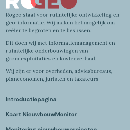
Rogeo
staat voor
ruimtelijke
ontwikkeling en
geo
-informatie
. Wij maken
het mogelijk om
reëler te begroten en te beslissen.
Dit doen wij
met
informatie
management en
ruimtelijke onderbouwingen van
grondexploitaties
en
kostenverhaa
l
.
Wij zijn er voor overheden, adviesbureaus,
planeconomen, juristen en taxateurs.
Introductiepagina
Kaart NieuwbouwMonitor
Monitoring nieuwbouwprojecten