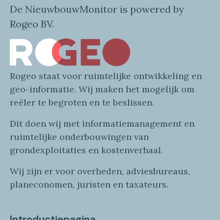
De NieuwbouwMonitor is powered by
Rogeo BV.
Rogeo
staat voor
ruimtelijke
ontwikkeling en
geo
-informatie
. Wij maken
het mogelijk om
reëler te begroten en te beslissen.
Dit doen wij
met
informatie
management en
ruimtelijke onderbouwingen van
grondexploitaties
en
kostenverhaa
l
.
Wij zijn er voor overheden, adviesbureaus,
planeconomen, juristen en taxateurs.
Introductiepagina