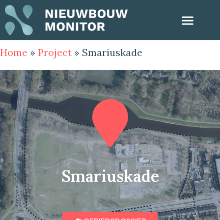
Home
»
Project
»
Smariuskade
Smariuskade