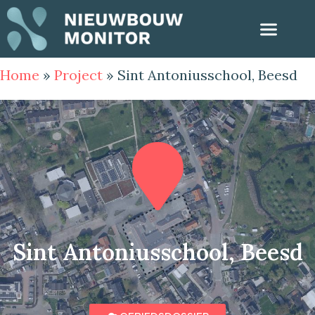
Home
»
Project
»
Sint Antoniusschool, Beesd
Sint Antoniusschool, Beesd