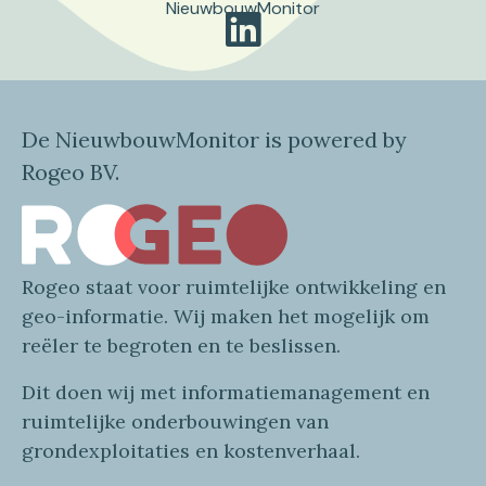
NieuwbouwMonitor
De NieuwbouwMonitor is powered by
Rogeo BV.
Rogeo
staat voor
ruimtelijke
ontwikkeling en
geo
-informatie
. Wij maken
het mogelijk om
reëler te begroten en te beslissen.
Dit doen wij
met
informatie
management en
ruimtelijke onderbouwingen van
grondexploitaties
en
kostenverhaa
l
.