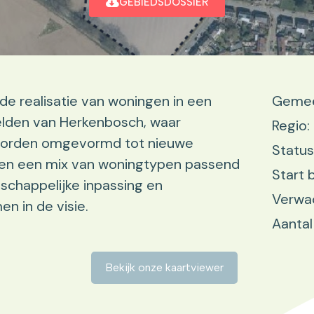
GEBIEDSDOSSIER
e realisatie van woningen in een
Gemee
elden van Herkenbosch, waar
Regio:
 worden omgevormd tot nieuwe
Status
ten een mix van woningtypen passend
Start
dschappelijke inpassing en
Verwac
n in de visie.
Aantal
Bekijk onze kaartviewer