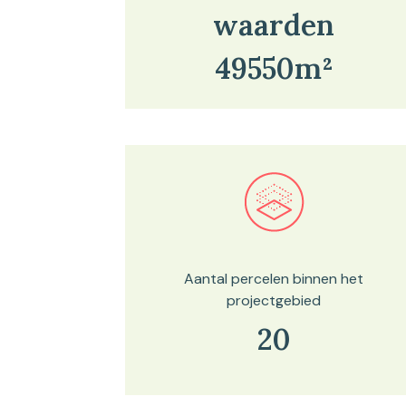
waarden
49550m²
Bekijk in onze kaartviewer
Aantal percelen binnen het
projectgebied
20