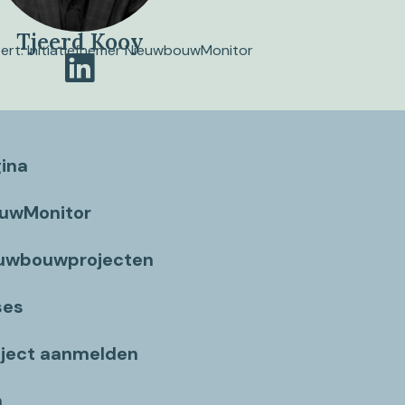
Tjeerd Kooy
pert. Initiatiefnemer NieuwbouwMonitor
gina
ouwMonitor
euwbouwprojecten
ses
ject aanmelden
n