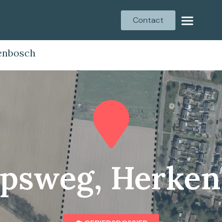
Contact
enbosch
psweg, Herke