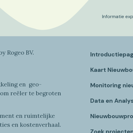
Informatie ex
y Rogeo BV.
Introductiepa
Kaart Nieuwb
keling en
geo
-
Monitoring ni
 om reëler te begroten
Data en Analy
ent en ruimtelijke
Nieuwbouwpro
ties
en
kostenverhaa
l
.
Zoek projecte