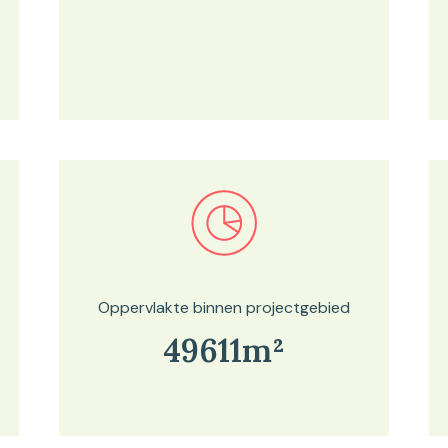
Bekijk in onze kaartviewer
Oppervlakte binnen projectgebied
49611m²