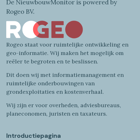
De NieuwbouwMonitor is powered by
Rogeo BV.
Rogeo
staat voor
ruimtelijke
ontwikkeling en
geo
-informatie
. Wij maken
het mogelijk om
reëler te begroten en te beslissen.
Dit doen wij
met
informatie
management en
ruimtelijke onderbouwingen van
grondexploitaties
en
kostenverhaa
l
.
Wij zijn er voor overheden, adviesbureaus,
planeconomen, juristen en taxateurs.
Introductiepagina