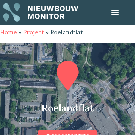
Home
»
Project
»
Roelandflat
Roelandflat