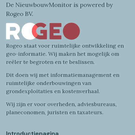
De NieuwbouwMonitor is powered by
Rogeo BV.
Rogeo
staat voor
ruimtelijke
ontwikkeling en
geo
-informatie
. Wij maken
het mogelijk om
reëler te begroten en te beslissen.
Dit doen wij
met
informatie
management en
ruimtelijke onderbouwingen van
grondexploitaties
en
kostenverhaa
l
.
Wij zijn er voor overheden, adviesbureaus,
planeconomen, juristen en taxateurs.
Introductiepagina