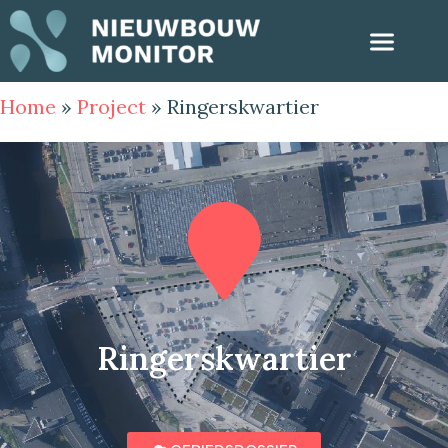
Home
»
Project
»
Ringerskwartier
Ringerskwartier