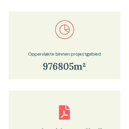
Bekijk in onze kaartviewer
Oppervlakte binnen projectgebied
976805m²