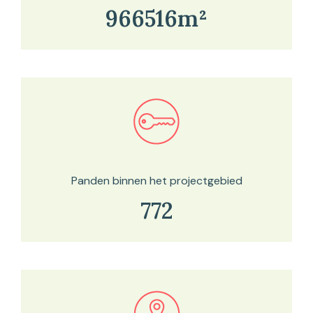
966516m²
Bekijk in onze kaartviewer
Panden binnen het projectgebied
772