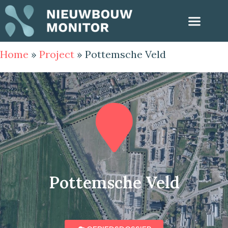
Home
»
Project
»
Pottemsche Veld
Pottemsche Veld