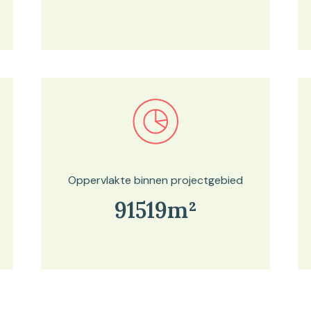
Bekijk in onze kaartviewer
Oppervlakte binnen projectgebied
91519m²