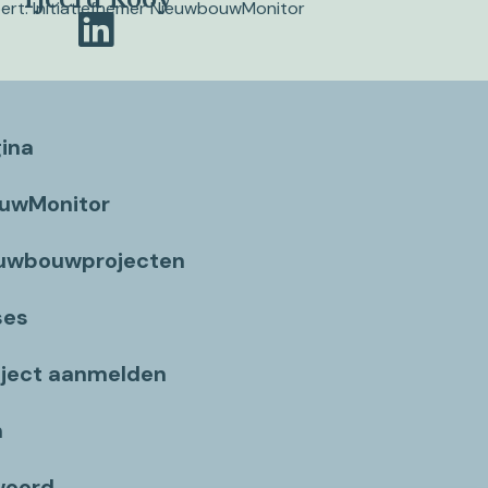
pert. Initiatiefnemer NieuwbouwMonitor
gina
ouwMonitor
euwbouwprojecten
ses
ject aanmelden
n
woord