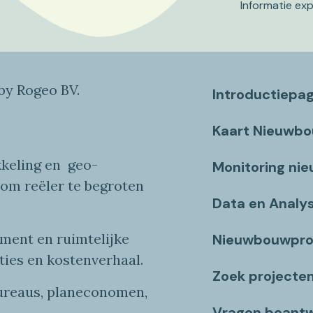
Informatie ex
y Rogeo BV.
Introductiepa
Kaart Nieuwb
keling en
geo
-
Monitoring ni
 om reëler te begroten
Data en Analy
ent en ruimtelijke
Nieuwbouwpro
ties
en
kostenverhaa
l
.
Zoek projecte
bureaus, planeconomen,
Vragen beant