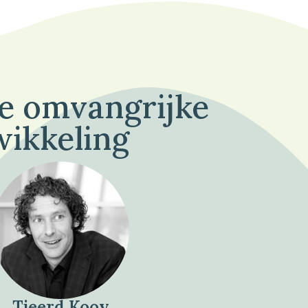
de omvangrijke
wikkeling
Tjeerd Kooy