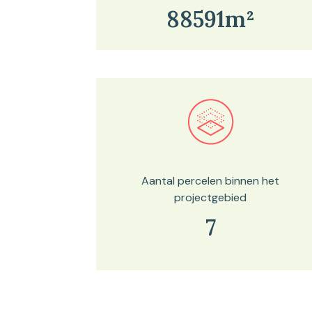
88591m²
Bekijk in onze kaartviewer
Aantal percelen binnen het
projectgebied
7