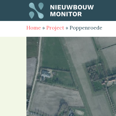
Home
»
Project
»
Poppenroede