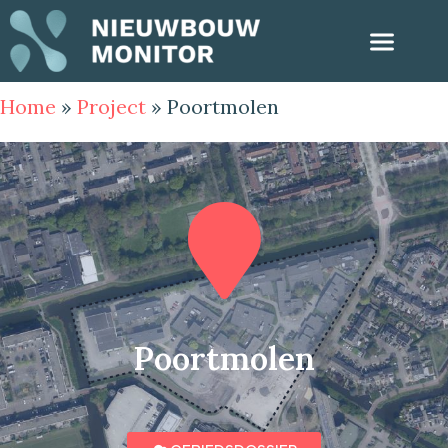
Home
»
Project
»
Poortmolen
Poortmolen