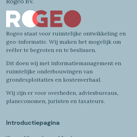
Rogeo BV.
Rogeo
staat voor
ruimtelijke
ontwikkeling en
geo
-informatie
. Wij maken
het mogelijk om
reëler te begroten en te beslissen.
Dit doen wij
met
informatie
management en
ruimtelijke onderbouwingen van
grondexploitaties
en
kostenverhaa
l
.
Wij zijn er voor overheden, adviesbureaus,
planeconomen, juristen en taxateurs.
Introductiepagina