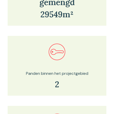
gemengd
29549m²
Bekijk in onze kaartviewer
Panden binnen het projectgebied
2