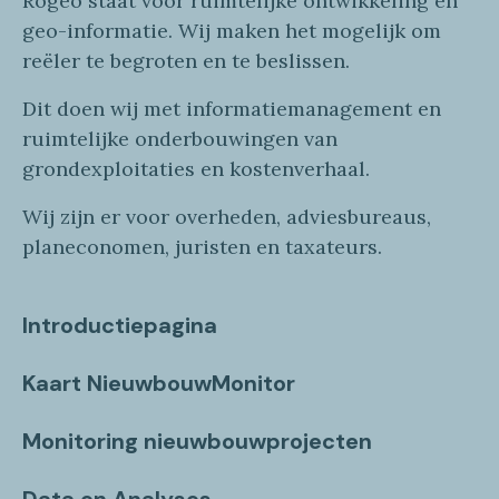
Rogeo
staat voor
ruimtelijke
ontwikkeling en
geo
-informatie
. Wij maken
het mogelijk om
reëler te begroten en te beslissen.
Dit doen wij
met
informatie
management en
ruimtelijke onderbouwingen van
grondexploitaties
en
kostenverhaa
l
.
Wij zijn er voor overheden, adviesbureaus,
planeconomen, juristen en taxateurs.
Introductiepagina
Kaart NieuwbouwMonitor
Monitoring nieuwbouwprojecten