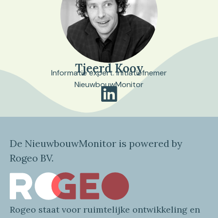
Tjeerd Kooy
Informatie expert. Initiatiefnemer
NieuwbouwMonitor
De NieuwbouwMonitor is powered by
Rogeo BV.
Rogeo
staat voor
ruimtelijke
ontwikkeling en